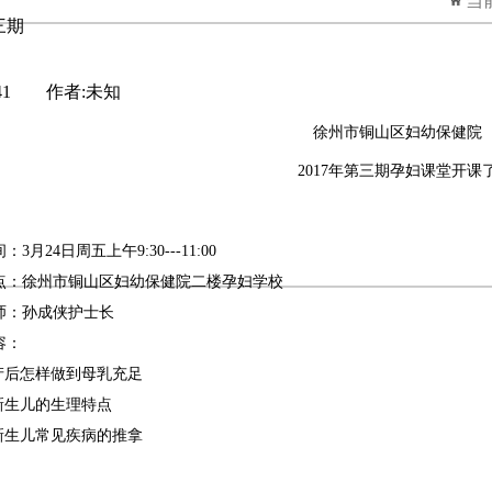
当
三期
741 作者:未知
徐州市铜山区妇幼保健院
2017年第三期孕妇课堂开课
间：3
月
24日周五上午9:30---11:00
点：徐州市铜山区妇幼保健院二楼孕妇学校
师：孙成侠护士长
容：
产后怎样做到母乳充足
新生儿的生理特点
新生儿常见疾病的推拿