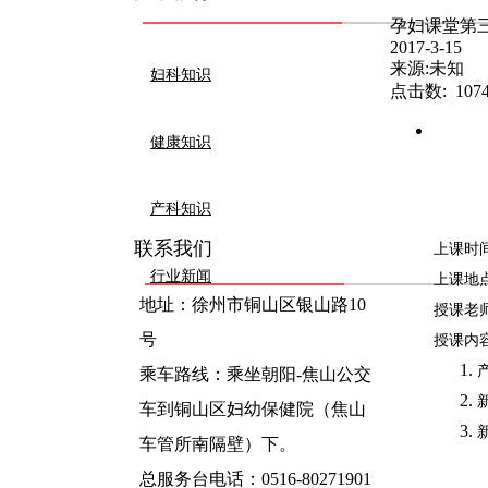
孕妇课堂第
2017-3-15
来源:未知
妇科知识
点击数: 10
健康知识
产科知识
联系我们
上课时
行业新闻
上课地
地址：徐州市铜山区银山路10
授课老
号
授课内
乘车路线：乘坐朝阳-焦山公交
车到铜山区妇幼保健院（焦山
车管所南隔壁）下。
总服务台电话：0516-80271901