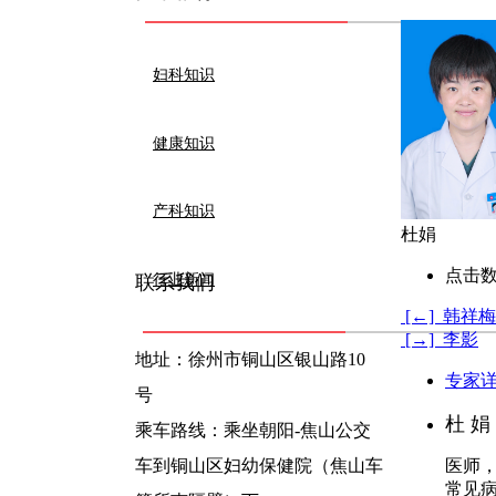
妇科知识
健康知识
产科知识
杜娟
点击数
行业新闻
联系我们
[←] 韩祥梅
[→] 李影
地址：徐州市铜山区银山路10
专家
号
杜 娟
乘车路线：乘坐朝阳-焦山公交
车到铜山区妇幼保健院（焦山车
医师
常见